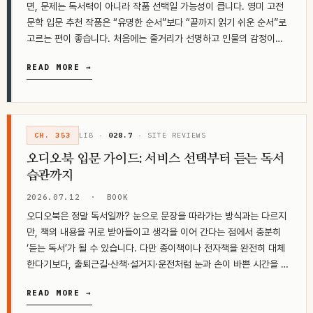
면, 문제는 독서력이 아니라 작품 선택일 가능성이 큽니다. 영미 고전
문학 입문 추천 작품은 “유명한 순서”보다 “끝까지 읽기 쉬운 순서”로
고르는 편이 좋습니다. 처음에는 줄거리가 선명하고 인물의 감정이
잘…
READ MORE →
CH. 353
LIB ·
028.7
· SITE REVIEWS
오디오북 입문 가이드: 서비스 선택부터 듣는 독서
습관까지
2026.07.12
·
BOOK
오디오북은 정말 독서일까? 눈으로 문장을 따라가는 방식과는 다르지
만, 책의 내용을 귀로 받아들이고 생각을 이어 간다는 점에서 충분히
‘듣는 독서’가 될 수 있습니다. 다만 종이책이나 전자책을 완전히 대체
한다기보다, 출퇴근길·산책·설거지·운전처럼 눈과 손이 바쁜 시간을 책
으로 바꾸는 보완 수단에…
READ MORE →