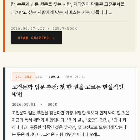
람, 논문과 신문 원문을 찾는 사람, 저작권이 만료된 고전문학을
내려받고 싶은 사람에게 맞는 서비스는 서로 다릅니다.…
2026.08.07
·
LIB · 028.7
·
BOOK
READ CHAPTER →
CH. 383
LIB ·
809.3
· 장르 가이드
고전문학 입문 추천: 첫 한 권을 고르는 현실적인
방법
2026.08.01
·
BOOK
고전문학 입문 추천을 찾는다면 가장 유명한 책보다 먼저 봐야 할 것은
지금의 독서 체력과 취향입니다. 『죄와 벌』, 『오만과 편견』, 『안나 카
레니나』가 훌륭한 작품인 것은 맞지만, 첫 고전으로 모두에게 맞는다
는 뜻은 아닙니다. 고전은 시험 범위가 아니라 오래…