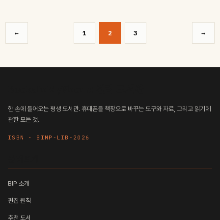
←
1
2
3
→
BooksInMyPhone: 전략 도서관
한 손에 들어오는 평생 도서관. 휴대폰을 책장으로 바꾸는 도구와 자료, 그리고 읽기에
관한 모든 것.
ISBN · BIMP-LIB-2026
둘러보기
BIP 소개
편집 원칙
추천 도서