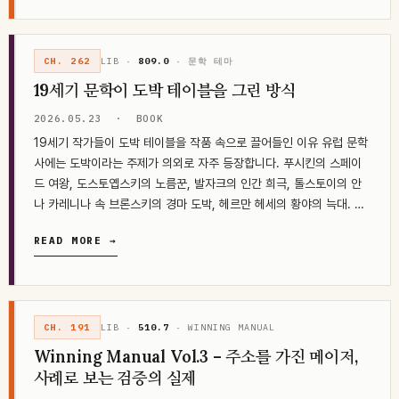
CH. 262
LIB ·
809.0
· 문학 테마
19세기 문학이 도박 테이블을 그린 방식
2026.05.23
·
BOOK
19세기 작가들이 도박 테이블을 작품 속으로 끌어들인 이유 유럽 문학
사에는 도박이라는 주제가 의외로 자주 등장합니다. 푸시킨의 스페이
드 여왕, 도스토옙스키의 노름꾼, 발자크의 인간 희극, 톨스토이의 안
나 카레니나 속 브론스키의 경마 도박, 헤르만 헤세의 황야의 늑대. 19
세기에서 20세기…
READ MORE →
CH. 191
LIB ·
510.7
· WINNING MANUAL
Winning Manual Vol.3 – 주소를 가진 메이저,
사례로 보는 검증의 실제