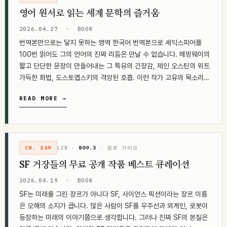
영어 원서로 읽는 세계 문학의 즐거움
2026.04.27
·
BOOK
번역본만으로는 닿지 못하는 영역 한국어 번역본으로 셰익스피어를
100번 읽어도 그의 언어의 진짜 리듬은 만날 수 없습니다. 헤밍웨이의
짧고 단단한 문장이 만들어내는 그 특유의 긴장감, 제인 오스틴의 위트
가득한 화법, 도스토옙스키의 격앙된 호흡. 이런 작가 고유의 목소리
는…
READ MORE →
CH. 249
LIB ·
809.3
· 장르 가이드
SF 거장들의 무료 공개 작품 베스트 큐레이션
2026.04.19
·
BOOK
SF는 미래를 그린 장르가 아니다 SF, 사이언스 픽션이라는 장르 이름
은 오해의 소지가 큽니다. 많은 사람이 SF를 우주선과 외계인, 로봇이
등장하는 미래의 이야기쯤으로 생각합니다. 그러나 진짜 SF의 본질은