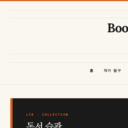
콘
텐
츠
Bo
로
건
너
뛰
기
홈
작가 탐구
독서 습관