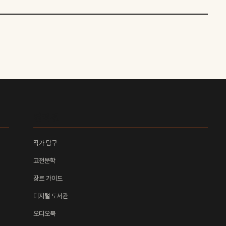
컬렉션
작가 탐구
고전문학
장르 가이드
디지털 도서관
오디오북