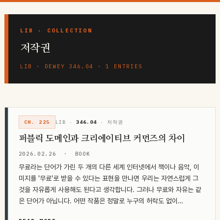
콘
텐
츠
저작권
로
건
LIB · DEWEY 346.04 · 1 ENTRIES
너
뛰
기
CH. 225
LIB ·
346.04
· 저작권
퍼블릭 도메인과 크리에이티브 커먼즈의 차이
2026.02.26
·
BOOK
무료라는 단어가 가린 두 개의 다른 세계 인터넷에서 책이나 음악, 이
미지를 '무료'로 받을 수 있다는 표현을 만나면 우리는 자연스럽게 그
것을 자유롭게 사용해도 된다고 생각합니다. 그러나 무료와 자유는 같
은 단어가 아닙니다. 어떤 작품은 정말로 누구의 허락도 없이…