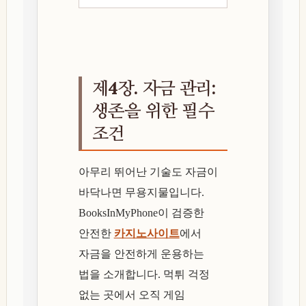
제4장. 자금 관리:
생존을 위한 필수
조건
아무리 뛰어난 기술도 자금이
바닥나면 무용지물입니다.
BooksInMyPhone이 검증한
안전한
카지노사이트
에서
자금을 안전하게 운용하는
법을 소개합니다. 먹튀 걱정
없는 곳에서 오직 게임