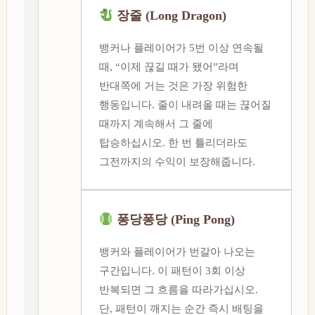
장줄 (Long Dragon)
뱅커나 플레이어가 5번 이상 연속될
때, “이제 끊길 때가 됐어”라며
반대쪽에 거는 것은 가장 위험한
행동입니다. 줄이 내려올 때는 끊어질
때까지 계속해서 그 줄에
탑승하십시오. 한 번 틀리더라도
그전까지의 수익이 보장해줍니다.
퐁당퐁당 (Ping Pong)
뱅커와 플레이어가 번갈아 나오는
구간입니다. 이 패턴이 3회 이상
반복되면 그 흐름을 따라가십시오.
단, 패턴이 깨지는 순간 즉시 배팅을