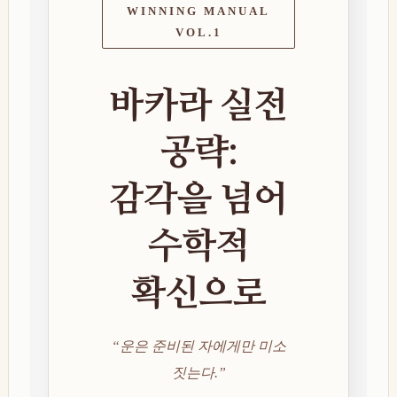
WINNING MANUAL
VOL.1
바카라 실전
공략:
감각을 넘어
수학적
확신으로
“운은 준비된 자에게만 미소
짓는다.”