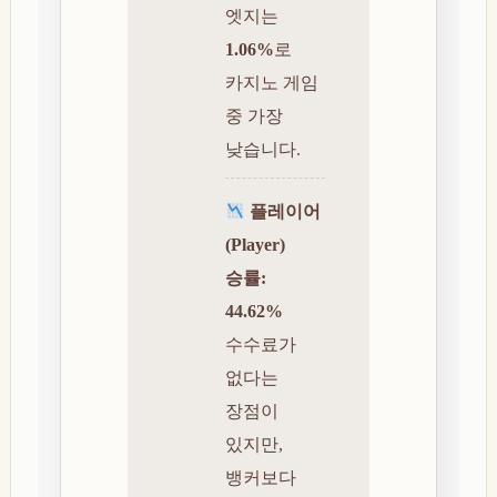
엣지는
1.06%
로
카지노 게임
중 가장
낮습니다.
플레이어
(Player)
승률:
44.62%
수수료가
없다는
장점이
있지만,
뱅커보다