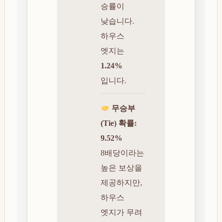
승률이
낮습니다.
하우스
엣지는
1.24%
입니다.
무승부
(Tie) 확률:
9.52%
8배당이라는
높은 보상을
제공하지만,
하우스
엣지가 무려