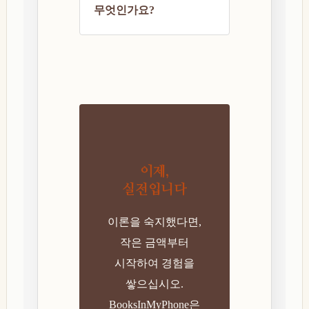
무엇인가요?
이제,
실전입니다
이론을 숙지했다면,
작은 금액부터
시작하여 경험을
쌓으십시오.
BooksInMyPhone은