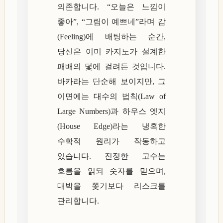
의존합니다. “오늘은 느낌이
좋아”, “그림이 예쁘네”라며 감
(Feeling)에 배팅하는 순간,
당신은 이미 카지노가 설계한
패배의 덫에 걸려든 것입니다.
바카라는 단순해 보이지만, 그
이면에는 대수의 법칙(Law of
Large Numbers)과 하우스 엣지
(House Edge)라는 냉혹한
수학적 원리가 작동하고
있습니다. 진정한 고수는
흐름을 읽되 숫자를 믿으며,
대박을 쫓기보다 리스크를
관리합니다.