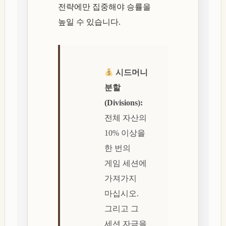
전략에만 집중해야 승률을
높일 수 있습니다.
시드머니
분할
(Divisions):
전체 자산의
10% 이상을
한 번의
게임 세션에
가져가지
마십시오.
그리고 그
세션 자금을