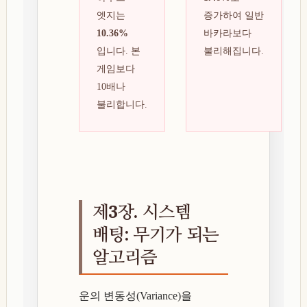
엣지는
증가하여 일반
10.36%
바카라보다
입니다. 본
불리해집니다.
게임보다
10배나
불리합니다.
제3장. 시스템
배팅: 무기가 되는
알고리즘
운의 변동성(Variance)을