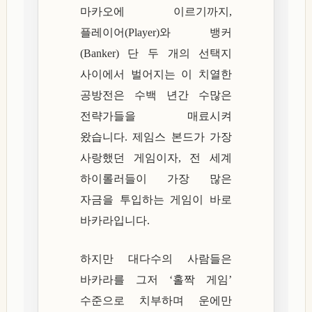
마카오에 이르기까지,
플레이어(Player)와 뱅커
(Banker) 단 두 개의 선택지
사이에서 벌어지는 이 치열한
공방전은 수백 년간 수많은
전략가들을 매료시켜
왔습니다. 제임스 본드가 가장
사랑했던 게임이자, 전 세계
하이롤러들이 가장 많은
자금을 투입하는 게임이 바로
바카라입니다.
하지만 대다수의 사람들은
바카라를 그저 ‘홀짝 게임’
수준으로 치부하며 운에만