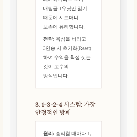
배팅금 1유닛만 잃기
때문에 시드머니
보존에 유리합니다.
전략:
욕심을 버리고
3연승 시 초기화(Reset)
하여 수익을 확정 짓는
것이 고수의
방식입니다.
3. 1-3-2-4 시스템: 가장
안정적인 방패
원리:
승리할 때마다 1,