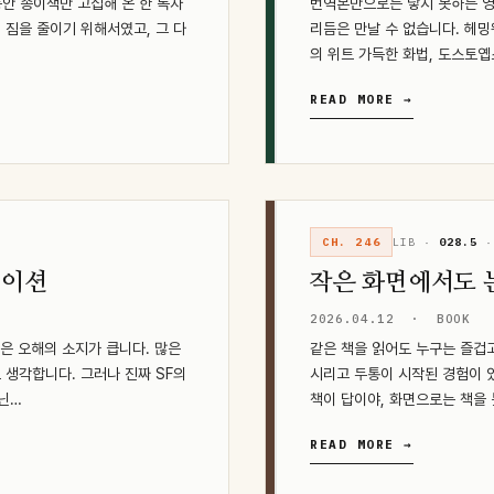
동안 종이책만 고집해 온 한 독자
번역본만으로는 닿지 못하는 영
 짐을 줄이기 위해서였고, 그 다
리듬은 만날 수 없습니다. 헤밍
의 위트 가득한 화법, 도스토옙
READ MORE →
CH. 246
LIB ·
028.5
·
레이션
작은 화면에서도 
2026.04.12
·
BOOK
름은 오해의 소지가 큽니다. 많은
같은 책을 읽어도 누구는 즐겁
 생각합니다. 그러나 진짜 SF의
시리고 두통이 시작된 경험이 
아닌…
책이 답이야, 화면으로는 책을 
READ MORE →