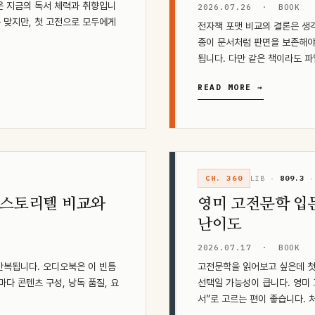
은 지금의 독서 체력과 취향입니
2026.07.26
·
BOOK
것은 맞지만, 첫 고전으로 모두에게
전자책 포맷 비교의 결론은 생각
종이 문서처럼 판면을 보존해야 
됩니다. 다만 같은 책이라도 파
READ MORE →
CH. 360
LIB ·
809.3
·
·스토리텔 비교와
영미 고전문학 입문
난이도
2026.07.17
·
BOOK
 반복됩니다. 오디오북은 이 빈틈
고전문학을 읽어보고 싶은데 첫
다 콘텐츠 구성, 낭독 품질, 요
선택일 가능성이 큽니다. 영미 
서”로 고르는 편이 좋습니다.