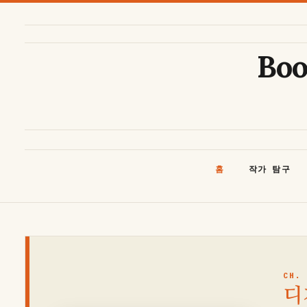
콘
텐
츠
Bo
로
건
너
뛰
기
홈
작가 탐구
CH.
디