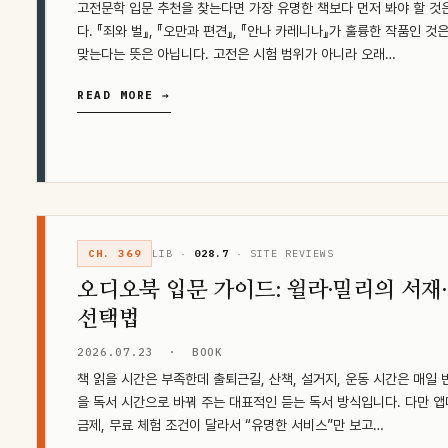
고전문학 입문 추천을 찾는다면 가장 유명한 책보다 먼저 봐야 할 것
다. 『죄와 벌』, 『오만과 편견』, 『안나 카레니나』가 훌륭한 작품인 
맞는다는 뜻은 아닙니다. 고전은 시험 범위가 아니라 오래…
READ MORE →
CH. 369
LIB ·
028.7
· SITE REVIEWS
오디오북 입문 가이드: 윌라·밀리의 서재
선택법
2026.07.23
·
BOOK
책 읽을 시간은 부족한데 출퇴근길, 산책, 설거지, 운동 시간은 매일
을 독서 시간으로 바꿔 주는 대표적인 듣는 독서 방식입니다. 다만 앱마
금제, 무료 체험 조건이 달라서 “유명한 서비스”만 보고…