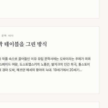
 문학 테마
박 테이블을 그린 방식
을 작품 속으로 끌어들인 이유 유럽 문학사에는 도박이라는 주제가 의외
스페이드 여왕, 도스토옙스키의 노름꾼, 발자크의 인간 희극, 톨스토이
 경마 도박, 헤르만 헤세의 황야의 늑대. 19세기에서 20세기…