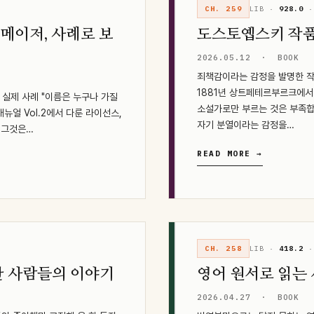
CH. 259
LIB ·
928.0
·
가진 메이저, 사례로 보
도스토옙스키 작품
2026.05.12
·
BOOK
죄책감이라는 감정을 발명한 작
1881년 상트페테르부르크에서
의 실제 사례 "이름은 누구나 가질
소설가로만 부르는 것은 부족합
 매뉴얼 Vol.2에서 다룬 라이선스,
자기 분열이라는 감정을…
 그것은…
READ MORE →
CH. 258
LIB ·
418.2
·
간 사람들의 이야기
영어 원서로 읽는
2026.04.27
·
BOOK