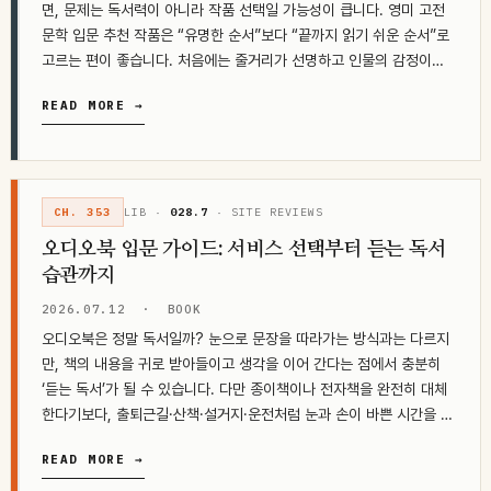
면, 문제는 독서력이 아니라 작품 선택일 가능성이 큽니다. 영미 고전
문학 입문 추천 작품은 “유명한 순서”보다 “끝까지 읽기 쉬운 순서”로
고르는 편이 좋습니다. 처음에는 줄거리가 선명하고 인물의 감정이
잘…
READ MORE →
CH. 353
LIB ·
028.7
· SITE REVIEWS
오디오북 입문 가이드: 서비스 선택부터 듣는 독서
습관까지
2026.07.12
·
BOOK
오디오북은 정말 독서일까? 눈으로 문장을 따라가는 방식과는 다르지
만, 책의 내용을 귀로 받아들이고 생각을 이어 간다는 점에서 충분히
‘듣는 독서’가 될 수 있습니다. 다만 종이책이나 전자책을 완전히 대체
한다기보다, 출퇴근길·산책·설거지·운전처럼 눈과 손이 바쁜 시간을 책
으로 바꾸는 보완 수단에…
READ MORE →