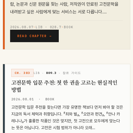
람, 논문과 신문 원문을 찾는 사람, 저작권이 만료된 고전문학을
내려받고 싶은 사람에게 맞는 서비스는 서로 다릅니다.…
2026.08.07
·
LIB · 028.7
·
BOOK
READ CHAPTER →
CH. 383
LIB ·
809.3
· 장르 가이드
고전문학 입문 추천: 첫 한 권을 고르는 현실적인
방법
2026.08.01
·
BOOK
고전문학 입문 추천을 찾는다면 가장 유명한 책보다 먼저 봐야 할 것은
지금의 독서 체력과 취향입니다. 『죄와 벌』, 『오만과 편견』, 『안나 카
레니나』가 훌륭한 작품인 것은 맞지만, 첫 고전으로 모두에게 맞는다
는 뜻은 아닙니다. 고전은 시험 범위가 아니라 오래…