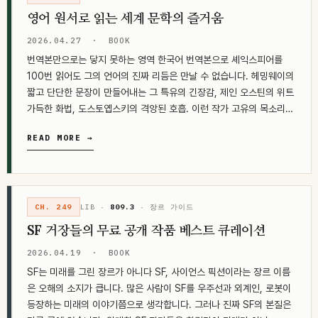
영어 원서로 읽는 세계 문학의 즐거움
2026.04.27
·
BOOK
번역본만으로는 닿지 못하는 영역 한국어 번역본으로 셰익스피어를
100번 읽어도 그의 언어의 진짜 리듬은 만날 수 없습니다. 헤밍웨이의
짧고 단단한 문장이 만들어내는 그 특유의 긴장감, 제인 오스틴의 위트
가득한 화법, 도스토옙스키의 격앙된 호흡. 이런 작가 고유의 목소리
는…
READ MORE →
CH. 249
LIB ·
809.3
· 장르 가이드
SF 거장들의 무료 공개 작품 베스트 큐레이션
2026.04.19
·
BOOK
SF는 미래를 그린 장르가 아니다 SF, 사이언스 픽션이라는 장르 이름
은 오해의 소지가 큽니다. 많은 사람이 SF를 우주선과 외계인, 로봇이
등장하는 미래의 이야기쯤으로 생각합니다. 그러나 진짜 SF의 본질은