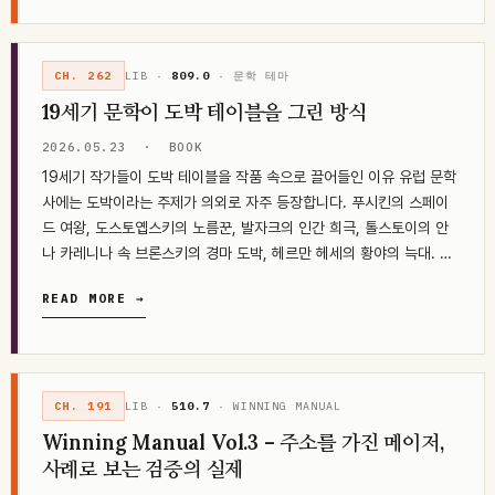
CH. 262
LIB ·
809.0
· 문학 테마
19세기 문학이 도박 테이블을 그린 방식
2026.05.23
·
BOOK
19세기 작가들이 도박 테이블을 작품 속으로 끌어들인 이유 유럽 문학
사에는 도박이라는 주제가 의외로 자주 등장합니다. 푸시킨의 스페이
드 여왕, 도스토옙스키의 노름꾼, 발자크의 인간 희극, 톨스토이의 안
나 카레니나 속 브론스키의 경마 도박, 헤르만 헤세의 황야의 늑대. 19
세기에서 20세기…
READ MORE →
CH. 191
LIB ·
510.7
· WINNING MANUAL
Winning Manual Vol.3 – 주소를 가진 메이저,
사례로 보는 검증의 실제